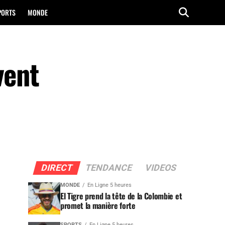
PORTS
MONDE
vent
DIRECT
TENDANCE
VIDEOS
MONDE
En Ligne 5 heures
El Tigre prend la tête de la Colombie et
promet la manière forte
SPORTS
En Ligne 5 heures