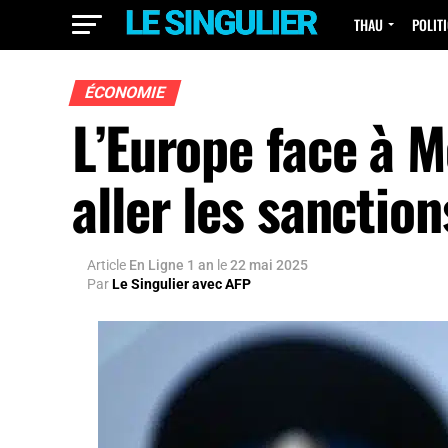
THAU
POLIT
ÉCONOMIE
L’Europe face à M
aller les sanctio
Article
En Ligne 1 an
le
22 mai 2025
Par
Le Singulier avec AFP