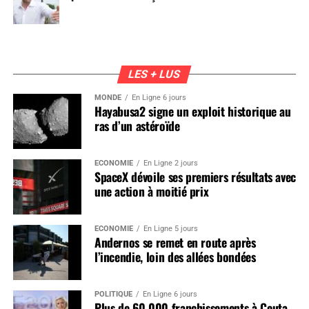
LES + LUS
MONDE
En Ligne 6 jours
Hayabusa2 signe un exploit historique au
ras d’un astéroïde
ÉCONOMIE
En Ligne 2 jours
SpaceX dévoile ses premiers résultats avec
une action à moitié prix
ÉCONOMIE
En Ligne 5 jours
Andernos se remet en route après
l’incendie, loin des allées bondées
POLITIQUE
En Ligne 6 jours
Plus de 60 000 franchissements à Ceuta