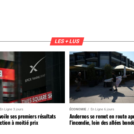
LES + LUS
En Ligne 3 jours
ÉCONOMIE
En Ligne 6 jours
oile ses premiers résultats
Andernos se remet en route ap
ction à moitié prix
l’incendie, loin des allées bond