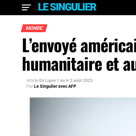
MONDE
L’envoyé américai
humanitaire et au
Article
En Ligne 1 an
le
2 août 2025
Par
Le Singulier avec AFP