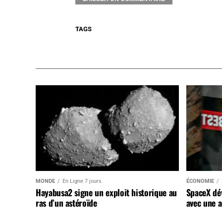
TAGS
MONDE
En Ligne 7 jours
ÉCONOMIE
Hayabusa2 signe un exploit historique au
SpaceX dév
ras d’un astéroïde
avec une a