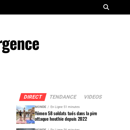
urgence
DIRECT
TENDANCE
VIDEOS
MONDE
En Ligne 51 minutes
Yémen 58 soldats tués dans la pire
attaque houthie depuis 2022
MONDE
En Ligne 56 minutes