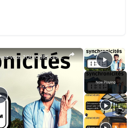
×
×
Heures Miroir : pourquoi Voyez-vous TOUJOURS ces Synchronicités 11:11 ⏰ 22:22
Play 
Now Playing
Play
Video