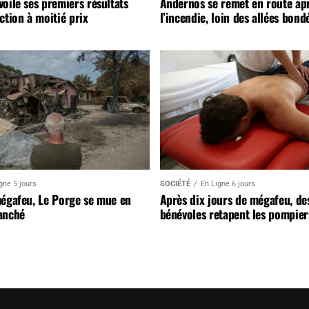
oile ses premiers résultats
Andernos se remet en route ap
ction à moitié prix
l’incendie, loin des allées bond
gne 5 jours
SOCIÉTÉ
En Ligne 6 jours
mégafeu, Le Porge se mue en
Après dix jours de mégafeu, de
anché
bénévoles retapent les pompier