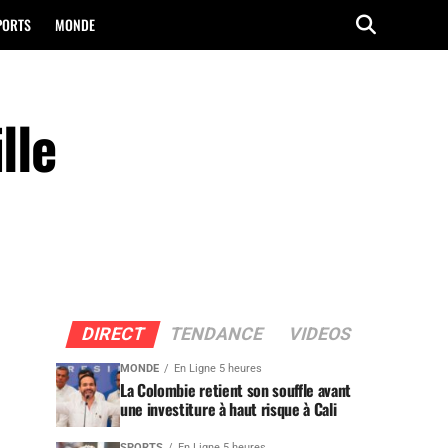
PORTS
MONDE
lle
DIRECT
TENDANCE
VIDEOS
MONDE
En Ligne 5 heures
La Colombie retient son souffle avant
une investiture à haut risque à Cali
SPORTS
En Ligne 5 heures