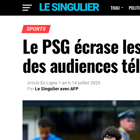
THAU
POLIT
SPORTS
Le PSG écrase les
des audiences té
Article
En Ligne 1 an
le
14 juillet 2025
Par
Le Singulier avec AFP