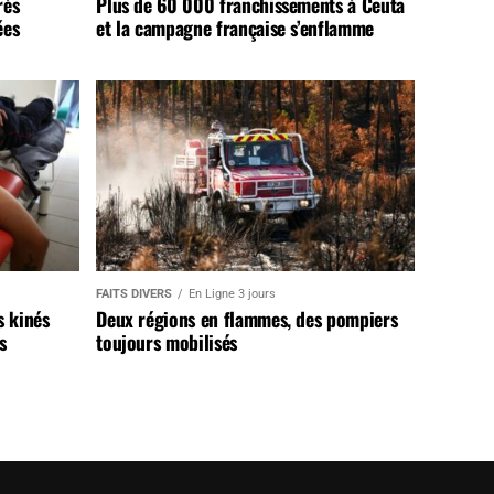
rès
Plus de 60 000 franchissements à Ceuta
ées
et la campagne française s’enflamme
FAITS DIVERS
En Ligne 3 jours
s kinés
Deux régions en flammes, des pompiers
s
toujours mobilisés