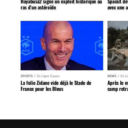
Hayabusa2 signe un exploit historique au
SpaceX dév
ras d’un astéroïde
avec une a
SPORTS
En Ligne 5 jours
NEWS
En Li
La folie Zidane vide déjà le Stade de
Après le 
France pour les Bleus
camp retr