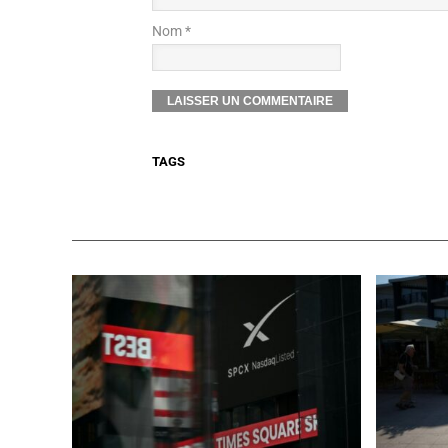
Nom *
TAGS