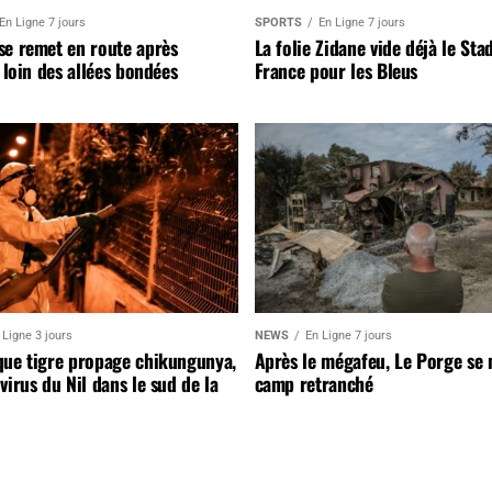
En Ligne 7 jours
SPORTS
En Ligne 7 jours
se remet en route après
La folie Zidane vide déjà le Sta
, loin des allées bondées
France pour les Bleus
 Ligne 3 jours
NEWS
En Ligne 7 jours
que tigre propage chikungunya,
Après le mégafeu, Le Porge se
virus du Nil dans le sud de la
camp retranché