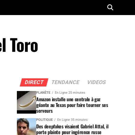
l Toro
DIRECT
TENDANCE
VIDEOS
PLANÈTE
En Ligne 25 minutes
Amazon installe une centrale à gaz
géante au Texas pour faire tourner ses
serveurs
POLITIQUE
En Ligne 35 minutes
Des deepfakes visaient Gabriel Attal, il
porte plainte pour ingérence russe