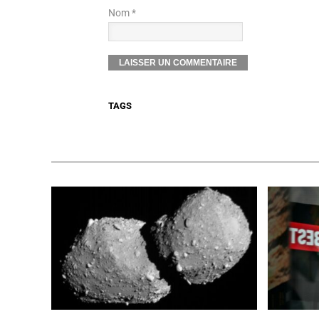
Nom *
TAGS