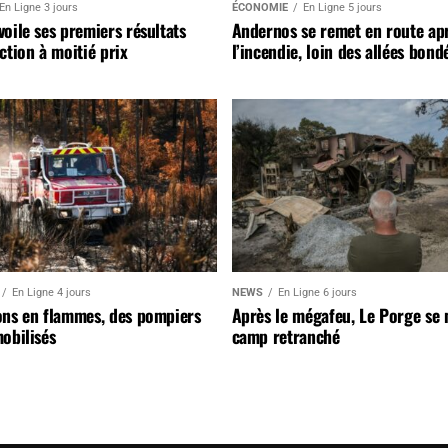
En Ligne 3 jours
ÉCONOMIE
En Ligne 5 jours
oile ses premiers résultats
Andernos se remet en route ap
ction à moitié prix
l’incendie, loin des allées bond
En Ligne 4 jours
NEWS
En Ligne 6 jours
ons en flammes, des pompiers
Après le mégafeu, Le Porge se
obilisés
camp retranché