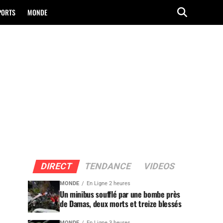
PORTS
MONDE
DIRECT
TENDANCE
VIDEOS
MONDE
En Ligne 2 heures
Un minibus soufflé par une bombe près
de Damas, deux morts et treize blessés
MONDE
En Ligne 3 heures