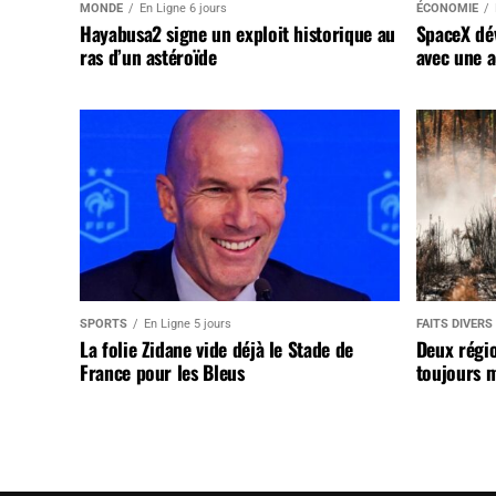
MONDE
En Ligne 6 jours
ÉCONOMIE
Hayabusa2 signe un exploit historique au
SpaceX dév
ras d’un astéroïde
avec une a
SPORTS
En Ligne 5 jours
FAITS DIVERS
La folie Zidane vide déjà le Stade de
Deux régi
France pour les Bleus
toujours m