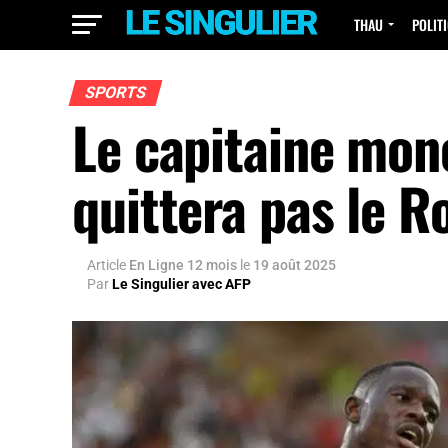
THAU
POLIT
SPORTS
Le capitaine mon
quittera pas le R
Article
En Ligne 12 mois
le
19 août 2025
Par
Le Singulier avec AFP