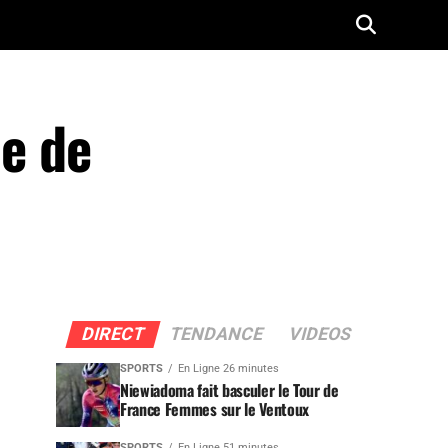
ne de
DIRECT
TENDANCE
VIDEOS
SPORTS
En Ligne 26 minutes
Niewiadoma fait basculer le Tour de
France Femmes sur le Ventoux
SPORTS
En Ligne 51 minutes