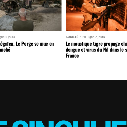
gne 6 jours
SOCIÉTÉ
En Ligne 2 jours
mégafeu, Le Porge se mue en
Le moustique tigre propage ch
anché
dengue et virus du Nil dans le 
France