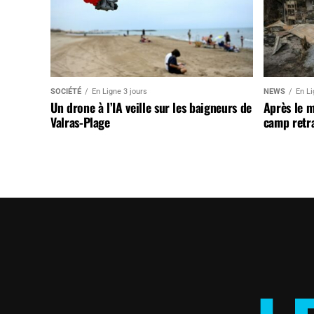
SOCIÉTÉ
En Ligne 3 jours
NEWS
En Li
Un drone à l’IA veille sur les baigneurs de
Après le 
Valras-Plage
camp retr