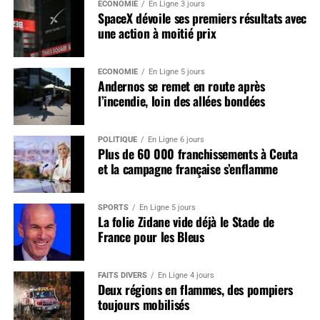
ÉCONOMIE
En Ligne 3 jours
SpaceX dévoile ses premiers résultats avec
une action à moitié prix
ÉCONOMIE
En Ligne 5 jours
Andernos se remet en route après
l’incendie, loin des allées bondées
POLITIQUE
En Ligne 6 jours
Plus de 60 000 franchissements à Ceuta
et la campagne française s’enflamme
SPORTS
En Ligne 5 jours
La folie Zidane vide déjà le Stade de
France pour les Bleus
FAITS DIVERS
En Ligne 4 jours
Deux régions en flammes, des pompiers
toujours mobilisés