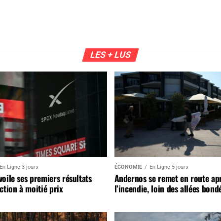
LES + LUS
En Ligne 3 jours
ÉCONOMIE
En Ligne 5 jours
oile ses premiers résultats
Andernos se remet en route ap
ction à moitié prix
l’incendie, loin des allées bond