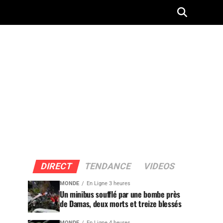
DIRECT
TENDANCE
VIDEOS
MONDE
En Ligne 3 heures
Un minibus soufflé par une bombe près
de Damas, deux morts et treize blessés
MONDE
En Ligne 4 heures