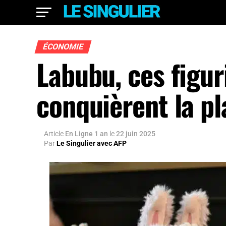
ÉCONOMIE
Labubu, ces figur
conquièrent la pl
Article
En Ligne 1 an
le
22 juin 2025
Par
Le Singulier avec AFP