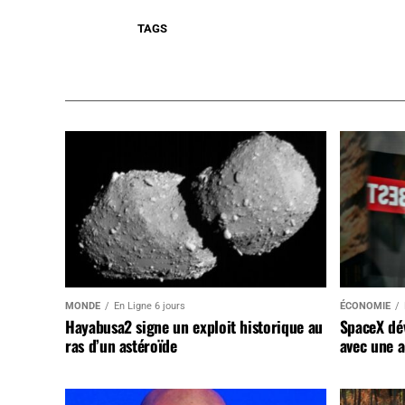
TAGS
MONDE
En Ligne 6 jours
ÉCONOMIE
Hayabusa2 signe un exploit historique au
SpaceX dév
ras d’un astéroïde
avec une a