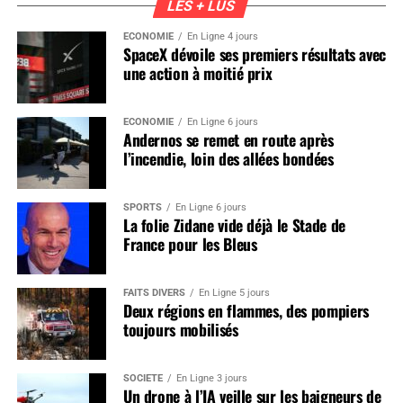
LES + LUS
ÉCONOMIE
En Ligne 4 jours
SpaceX dévoile ses premiers résultats avec
une action à moitié prix
ÉCONOMIE
En Ligne 6 jours
Andernos se remet en route après
l’incendie, loin des allées bondées
SPORTS
En Ligne 6 jours
La folie Zidane vide déjà le Stade de
France pour les Bleus
FAITS DIVERS
En Ligne 5 jours
Deux régions en flammes, des pompiers
toujours mobilisés
SOCIÉTÉ
En Ligne 3 jours
Un drone à l’IA veille sur les baigneurs de