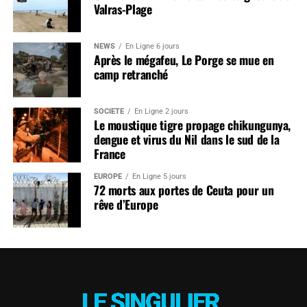
Valras-Plage
NEWS
En Ligne 6 jours
Après le mégafeu, Le Porge se mue en
camp retranché
SOCIÉTÉ
En Ligne 2 jours
Le moustique tigre propage chikungunya,
dengue et virus du Nil dans le sud de la
France
EUROPE
En Ligne 5 jours
72 morts aux portes de Ceuta pour un
rêve d’Europe