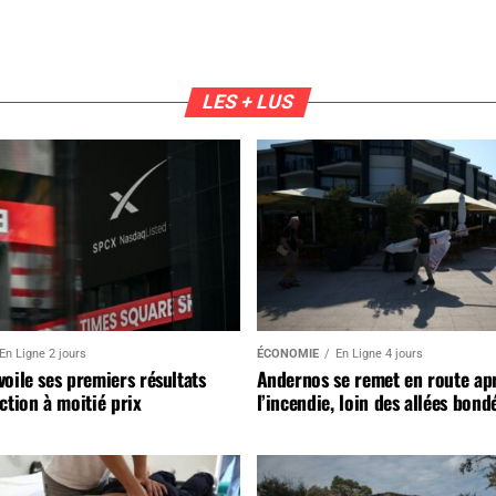
LES + LUS
En Ligne 2 jours
ÉCONOMIE
En Ligne 4 jours
oile ses premiers résultats
Andernos se remet en route ap
ction à moitié prix
l’incendie, loin des allées bond