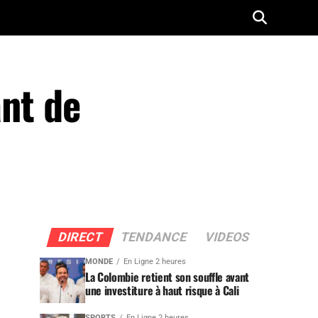
ant de
DIRECT
TENDANCE
VIDEOS
MONDE
En Ligne 2 heures
La Colombie retient son souffle avant
une investiture à haut risque à Cali
SPORTS
En Ligne 2 heures