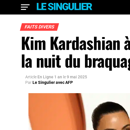
FAITS DIVERS
Kim Kardashian à 
la nuit du braqua
Article
En Ligne 1 an
le
9 mai 2025
Par
Le Singulier avec AFP