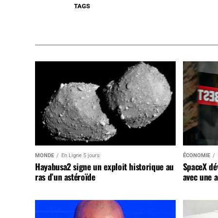
TAGS
MONDE
En Ligne 5 jours
ÉCONOMIE
Hayabusa2 signe un exploit historique au
SpaceX dév
ras d’un astéroïde
avec une a