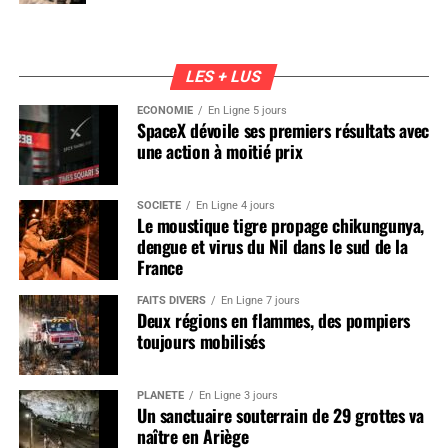
LES + LUS
ÉCONOMIE
En Ligne 5 jours
SpaceX dévoile ses premiers résultats avec
une action à moitié prix
SOCIÉTÉ
En Ligne 4 jours
Le moustique tigre propage chikungunya,
dengue et virus du Nil dans le sud de la
France
FAITS DIVERS
En Ligne 7 jours
Deux régions en flammes, des pompiers
toujours mobilisés
PLANÈTE
En Ligne 3 jours
Un sanctuaire souterrain de 29 grottes va
naître en Ariège