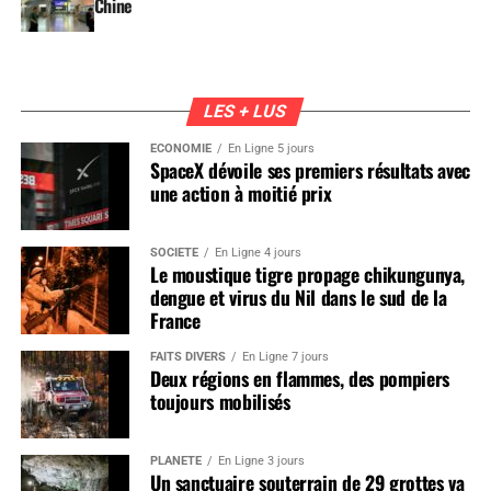
Chine
LES + LUS
ÉCONOMIE
En Ligne 5 jours
SpaceX dévoile ses premiers résultats avec
une action à moitié prix
SOCIÉTÉ
En Ligne 4 jours
Le moustique tigre propage chikungunya,
dengue et virus du Nil dans le sud de la
France
FAITS DIVERS
En Ligne 7 jours
Deux régions en flammes, des pompiers
toujours mobilisés
PLANÈTE
En Ligne 3 jours
Un sanctuaire souterrain de 29 grottes va