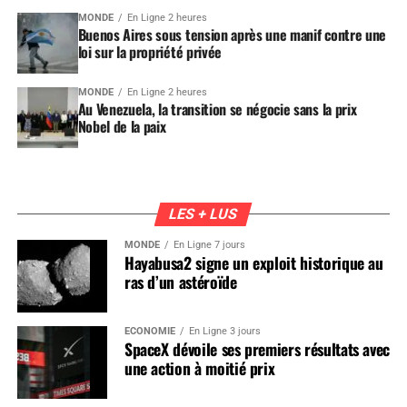
MONDE
En Ligne 2 heures
Buenos Aires sous tension après une manif contre une
loi sur la propriété privée
MONDE
En Ligne 2 heures
Au Venezuela, la transition se négocie sans la prix
Nobel de la paix
LES + LUS
MONDE
En Ligne 7 jours
Hayabusa2 signe un exploit historique au
ras d’un astéroïde
ÉCONOMIE
En Ligne 3 jours
SpaceX dévoile ses premiers résultats avec
une action à moitié prix