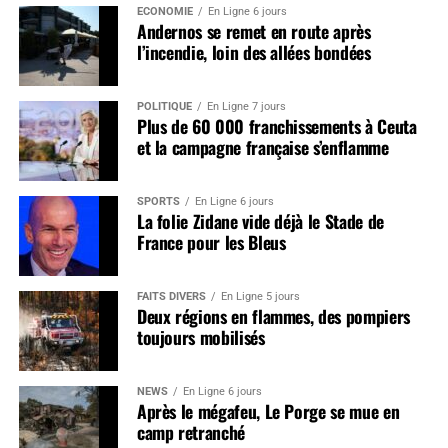
ÉCONOMIE
En Ligne 6 jours
Andernos se remet en route après
l’incendie, loin des allées bondées
POLITIQUE
En Ligne 7 jours
Plus de 60 000 franchissements à Ceuta
et la campagne française s’enflamme
SPORTS
En Ligne 6 jours
La folie Zidane vide déjà le Stade de
France pour les Bleus
FAITS DIVERS
En Ligne 5 jours
Deux régions en flammes, des pompiers
toujours mobilisés
NEWS
En Ligne 6 jours
Après le mégafeu, Le Porge se mue en
camp retranché