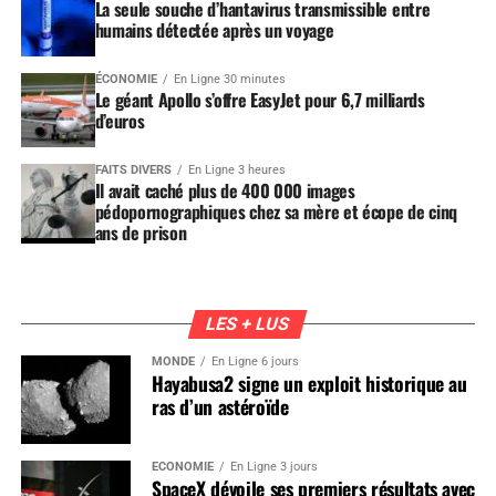
La seule souche d’hantavirus transmissible entre
humains détectée après un voyage
ÉCONOMIE
En Ligne 30 minutes
Le géant Apollo s’offre EasyJet pour 6,7 milliards
d’euros
FAITS DIVERS
En Ligne 3 heures
Il avait caché plus de 400 000 images
pédopornographiques chez sa mère et écope de cinq
ans de prison
LES + LUS
MONDE
En Ligne 6 jours
Hayabusa2 signe un exploit historique au
ras d’un astéroïde
ÉCONOMIE
En Ligne 3 jours
SpaceX dévoile ses premiers résultats avec