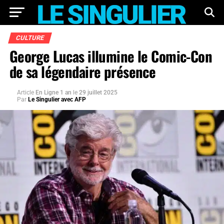
CULTURE
George Lucas illumine le Comic-Con
de sa légendaire présence
Article
En Ligne 1 an
le
29 juillet 2025
Par
Le Singulier avec AFP