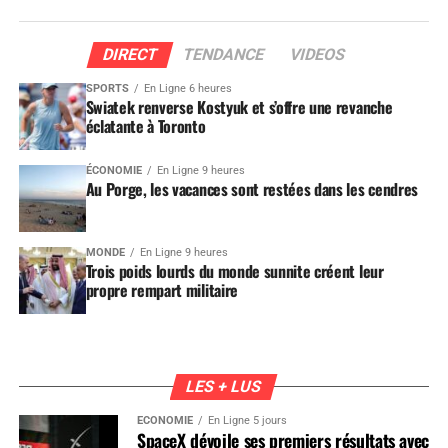
DIRECT
TENDANCE
VIDEOS
SPORTS
En Ligne 6 heures
Swiatek renverse Kostyuk et s’offre une revanche
éclatante à Toronto
ÉCONOMIE
En Ligne 9 heures
Au Porge, les vacances sont restées dans les cendres
MONDE
En Ligne 9 heures
Trois poids lourds du monde sunnite créent leur
propre rempart militaire
LES + LUS
ÉCONOMIE
En Ligne 5 jours
SpaceX dévoile ses premiers résultats avec