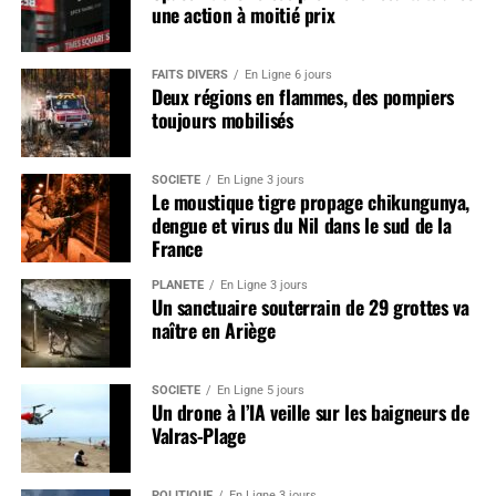
une action à moitié prix
FAITS DIVERS
En Ligne 6 jours
Deux régions en flammes, des pompiers
toujours mobilisés
SOCIÉTÉ
En Ligne 3 jours
Le moustique tigre propage chikungunya,
dengue et virus du Nil dans le sud de la
France
PLANÈTE
En Ligne 3 jours
Un sanctuaire souterrain de 29 grottes va
naître en Ariège
SOCIÉTÉ
En Ligne 5 jours
Un drone à l’IA veille sur les baigneurs de
Valras-Plage
POLITIQUE
En Ligne 3 jours