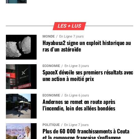
LES + LUS
MONDE
En Ligne 7 jours
Hayabusa2 signe un exploit historique au
ras d’un astéroïde
ÉCONOMIE
En Ligne 3 jours
SpaceX dévoile ses premiers résultats avec
une action à moitié prix
ÉCONOMIE
En Ligne 6 jours
Andernos se remet en route après
l’incendie, loin des allées bondées
POLITIQUE
En Ligne 7 jours
Plus de 60 000 franchissements à Ceuta
et la campagne française s’enflamme