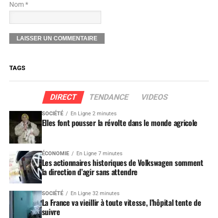
Nom *
TAGS
DIRECT
TENDANCE
VIDEOS
SOCIÉTÉ
En Ligne 2 minutes
Elles font pousser la révolte dans le monde agricole
ÉCONOMIE
En Ligne 7 minutes
Les actionnaires historiques de Volkswagen somment
la direction d’agir sans attendre
SOCIÉTÉ
En Ligne 32 minutes
La France va vieillir à toute vitesse, l’hôpital tente de
suivre