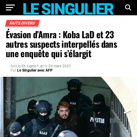
FAITS DIVERS
Évasion d’Amra : Koba LaD et 23
autres suspects interpellés dans
une enquête qui s’élargit
Article
En Ligne 1 an
le
24 mars 2025
Par
Le Singulier avec AFP