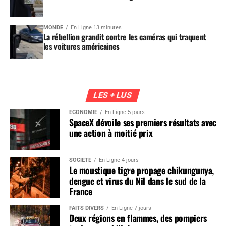
MONDE
En Ligne 13 minutes
La rébellion grandit contre les caméras qui traquent
les voitures américaines
LES + LUS
ÉCONOMIE
En Ligne 5 jours
SpaceX dévoile ses premiers résultats avec
une action à moitié prix
SOCIÉTÉ
En Ligne 4 jours
Le moustique tigre propage chikungunya,
dengue et virus du Nil dans le sud de la
France
FAITS DIVERS
En Ligne 7 jours
Deux régions en flammes, des pompiers