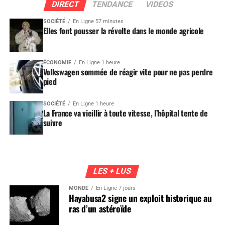
DIRECT
TENDANCE
VIDEOS
SOCIÉTÉ
En Ligne 57 minutes
Elles font pousser la révolte dans le monde agricole
ÉCONOMIE
En Ligne 1 heure
Volkswagen sommée de réagir vite pour ne pas perdre
pied
SOCIÉTÉ
En Ligne 1 heure
La France va vieillir à toute vitesse, l’hôpital tente de
suivre
LES + LUS
MONDE
En Ligne 7 jours
Hayabusa2 signe un exploit historique au
ras d’un astéroïde