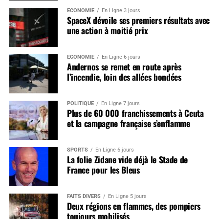
ÉCONOMIE
En Ligne 3 jours
SpaceX dévoile ses premiers résultats avec
une action à moitié prix
ÉCONOMIE
En Ligne 6 jours
Andernos se remet en route après
l’incendie, loin des allées bondées
POLITIQUE
En Ligne 7 jours
Plus de 60 000 franchissements à Ceuta
et la campagne française s’enflamme
SPORTS
En Ligne 6 jours
La folie Zidane vide déjà le Stade de
France pour les Bleus
FAITS DIVERS
En Ligne 5 jours
Deux régions en flammes, des pompiers
toujours mobilisés