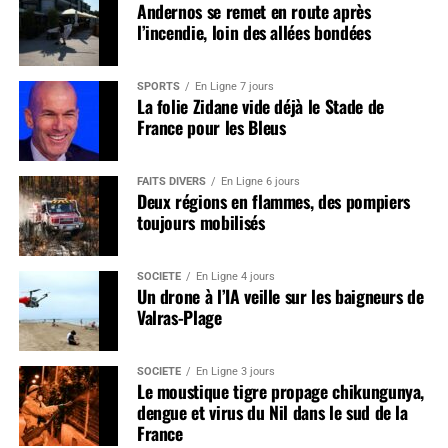
Andernos se remet en route après
l’incendie, loin des allées bondées
SPORTS
En Ligne 7 jours
La folie Zidane vide déjà le Stade de
France pour les Bleus
FAITS DIVERS
En Ligne 6 jours
Deux régions en flammes, des pompiers
toujours mobilisés
SOCIÉTÉ
En Ligne 4 jours
Un drone à l’IA veille sur les baigneurs de
Valras-Plage
SOCIÉTÉ
En Ligne 3 jours
Le moustique tigre propage chikungunya,
dengue et virus du Nil dans le sud de la
France