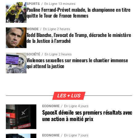
SPORTS
En Ligne 13 minutes
Pauline Ferrand-Prévot malade, la championne en titre
quitte le Tour de France femmes
MONDE
En Ligne 2 heures
Todd Blanche, l’avocat de Trump, décroche le ministère
de la Justice à l’arraché
SOCIÉTÉ
En Ligne 2 heures
Violences sexuelles sur mineurs le chantier immense
qui attend la justice
LES + LUS
ÉCONOMIE
En Ligne 4 jours
SpaceX dévoile ses premiers résultats avec
une action à moitié prix
ÉCONOMIE
En Ligne 7 jours