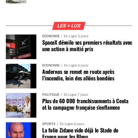
LES + LUS
ÉCONOMIE
En Ligne 3 jours
SpaceX dévoile ses premiers résultats avec
une action à moitié prix
ÉCONOMIE
En Ligne 6 jours
Andernos se remet en route après
l’incendie, loin des allées bondées
POLITIQUE
En Ligne 7 jours
Plus de 60 000 franchissements à Ceuta
et la campagne française s’enflamme
SPORTS
En Ligne 6 jours
La folie Zidane vide déjà le Stade de
France pour les Bleus