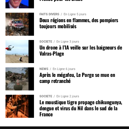
FAITS DIVERS
En Ligne 5 jours
Deux régions en flammes, des pompiers
toujours mobilisés
SOCIÉTÉ
En Ligne 3 jours
Un drone à l’IA veille sur les baigneurs de
Valras-Plage
NEWS
En Ligne 6 jours
Après le mégafeu, Le Porge se mue en
camp retranché
SOCIÉTÉ
En Ligne 2 jours
Le moustique tigre propage chikungunya,
dengue et virus du Nil dans le sud de la
France