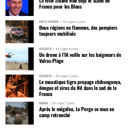
La folie Zidane vide déjà le Stade de
France pour les Bleus
FAITS DIVERS
En Ligne 6 jours
Deux régions en flammes, des pompiers
toujours mobilisés
SOCIÉTÉ
En Ligne 4 jours
Un drone à l’IA veille sur les baigneurs de
Valras-Plage
SOCIÉTÉ
En Ligne 3 jours
Le moustique tigre propage chikungunya,
dengue et virus du Nil dans le sud de la
France
NEWS
En Ligne 7 jours
Après le mégafeu, Le Porge se mue en
camp retranché