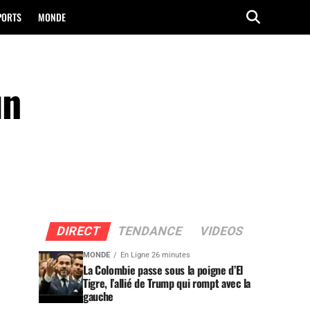
PORTS
MONDE
un
DIRECT
TENDANCE
VIDEOS
MONDE
En Ligne 26 minutes
La Colombie passe sous la poigne d’El
Tigre, l’allié de Trump qui rompt avec la
gauche