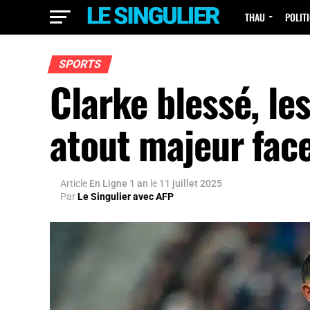
THAU
POLIT
SPORTS
Clarke blessé, les
atout majeur fac
Article
En Ligne 1 an
le
11 juillet 2025
Par
Le Singulier avec AFP