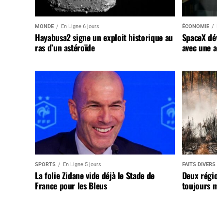
MONDE
En Ligne 6 jours
ÉCONOMIE
Hayabusa2 signe un exploit historique au
SpaceX dév
ras d’un astéroïde
avec une a
SPORTS
En Ligne 5 jours
FAITS DIVERS
La folie Zidane vide déjà le Stade de
Deux régi
France pour les Bleus
toujours m