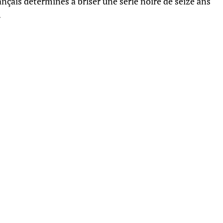
ançais déterminés à briser une série noire de seize ans
.