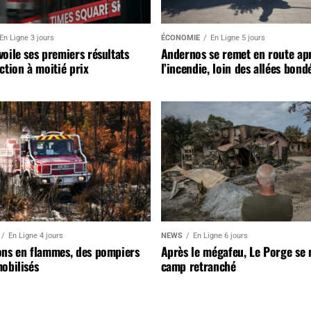
En Ligne 3 jours
ÉCONOMIE
En Ligne 5 jours
oile ses premiers résultats
Andernos se remet en route ap
ction à moitié prix
l’incendie, loin des allées bond
En Ligne 4 jours
NEWS
En Ligne 6 jours
ons en flammes, des pompiers
Après le mégafeu, Le Porge se
obilisés
camp retranché