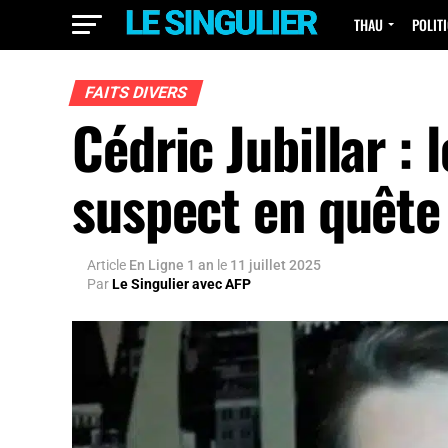
THAU
POLIT
FAITS DIVERS
Cédric Jubillar :
suspect en quête
Article
En Ligne 1 an
le
11 juillet 2025
Par
Le Singulier avec AFP