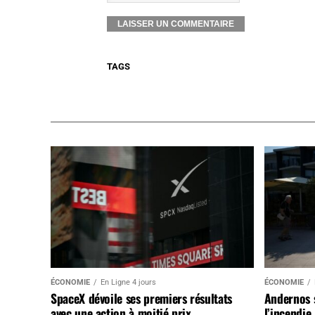
TAGS
ÉCONOMIE
En Ligne 4 jours
ÉCONOMIE
SpaceX dévoile ses premiers résultats
Andernos 
avec une action à moitié prix
l’incendie