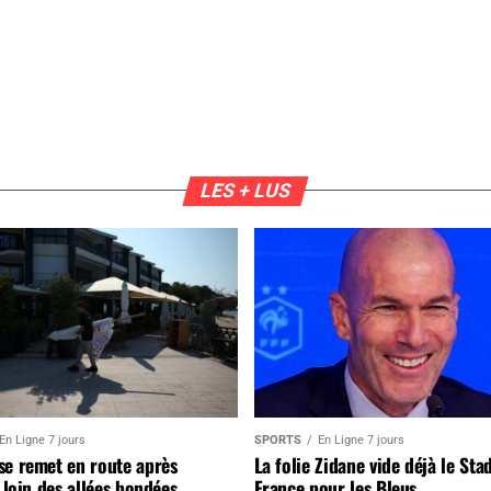
LES + LUS
En Ligne 7 jours
SPORTS
En Ligne 7 jours
se remet en route après
La folie Zidane vide déjà le Sta
, loin des allées bondées
France pour les Bleus