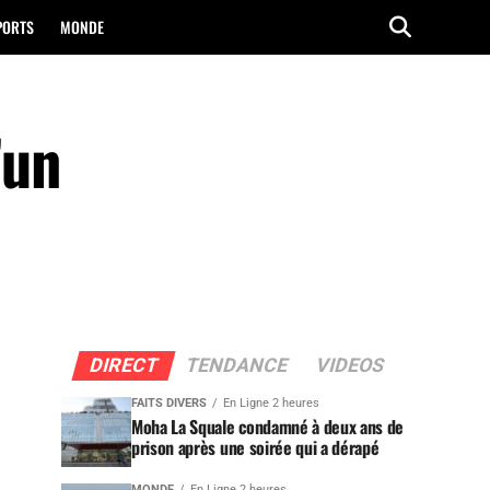
PORTS
MONDE
’un
DIRECT
TENDANCE
VIDEOS
FAITS DIVERS
En Ligne 2 heures
Moha La Squale condamné à deux ans de
prison après une soirée qui a dérapé
MONDE
En Ligne 2 heures