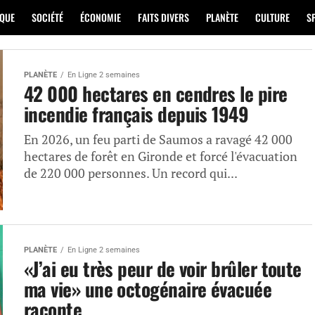
IQUE
SOCIÉTÉ
ÉCONOMIE
FAITS DIVERS
PLANÈTE
CULTURE
S
PLANÈTE
En Ligne 2 semaines
42 000 hectares en cendres le pire
incendie français depuis 1949
En 2026, un feu parti de Saumos a ravagé 42 000
hectares de forêt en Gironde et forcé l'évacuation
de 220 000 personnes. Un record qui...
PLANÈTE
En Ligne 2 semaines
«J’ai eu très peur de voir brûler toute
ma vie» une octogénaire évacuée
raconte