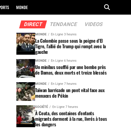
PORTS
MONDE
DIRECT
TENDANCE
VIDEOS
MONDE
En Ligne 3 heures
La Colombie passe sous la poigne d’El
Tigre, l’allié de Trump qui rompt avec la
gauche
MONDE
En Ligne 6 heures
Un minibus soufflé par une bombe près
de Damas, deux morts et treize blessés
MONDE
En Ligne 7 heures
Taïwan barricade un pont vital face aux
menaces de Pékin
SOCIÉTÉ
En Ligne 7 heures
À Ceuta, des centaines d’enfants
migrants dorment à la rue, livrés à tous
les dangers