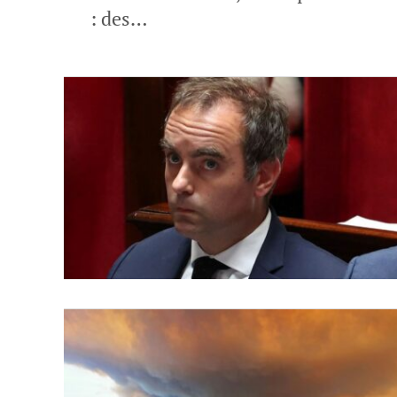
: des…