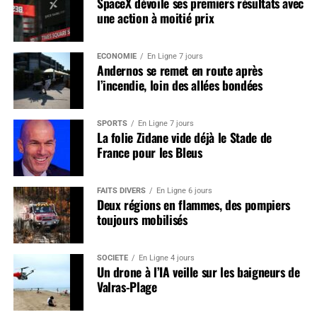
SpaceX dévoile ses premiers résultats avec
une action à moitié prix
ÉCONOMIE
En Ligne 7 jours
Andernos se remet en route après
l’incendie, loin des allées bondées
SPORTS
En Ligne 7 jours
La folie Zidane vide déjà le Stade de
France pour les Bleus
FAITS DIVERS
En Ligne 6 jours
Deux régions en flammes, des pompiers
toujours mobilisés
SOCIÉTÉ
En Ligne 4 jours
Un drone à l’IA veille sur les baigneurs de
Valras-Plage