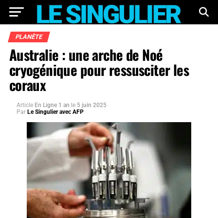
PLANÈTE
Australie : une arche de Noé
cryogénique pour ressusciter les
coraux
Article
En Ligne 1 an
le
5 juin 2025
Par
Le Singulier avec AFP