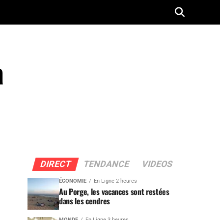
a
DIRECT
TENDANCE
VIDEOS
ÉCONOMIE
En Ligne 2 heures
Au Porge, les vacances sont restées
dans les cendres
MONDE
En Ligne 3 heures