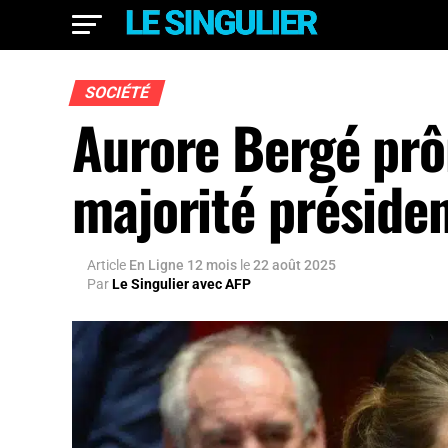
SOCIÉTÉ
Aurore Bergé prô
majorité présiden
Article
En Ligne 12 mois
le
22 août 2025
Par
Le Singulier avec AFP