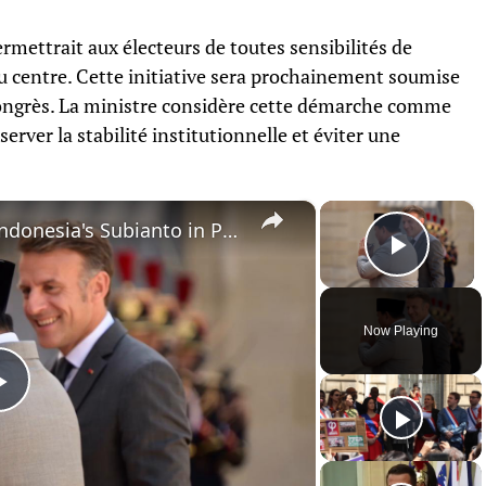
rmettrait aux électeurs de toutes sensibilités de
u centre. Cette initiative sera prochainement soumise
 congrès. La ministre considère cette démarche comme
rver la stabilité institutionnelle et éviter une
×
×
France: Macron welcomes Indonesia's Subianto in Paris.
Play 
Now Playing
Play
Video