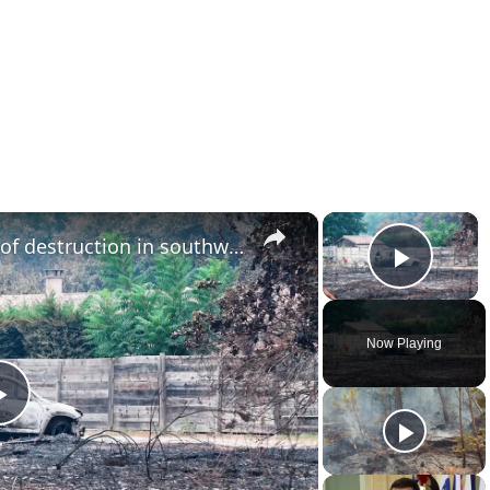
×
×
France: Wildfires leave trail of destruction in southwest France.
Play 
Now Playing
Play