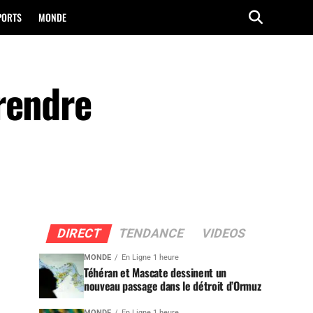
PORTS
MONDE
rendre
DIRECT
TENDANCE
VIDEOS
MONDE
En Ligne 1 heure
Téhéran et Mascate dessinent un
nouveau passage dans le détroit d’Ormuz
MONDE
En Ligne 1 heure