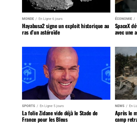
MONDE
En Ligne 6 jours
ÉCONOMIE
Hayabusa2 signe un exploit historique au
SpaceX dév
ras d’un astéroïde
avec une a
SPORTS
En Ligne 5 jours
NEWS
En Li
La folie Zidane vide déjà le Stade de
Après le 
France pour les Bleus
camp retr