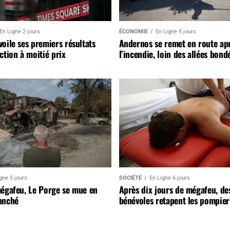
En Ligne 2 jours
ÉCONOMIE
En Ligne 5 jours
oile ses premiers résultats
Andernos se remet en route ap
ction à moitié prix
l’incendie, loin des allées bond
gne 5 jours
SOCIÉTÉ
En Ligne 6 jours
mégafeu, Le Porge se mue en
Après dix jours de mégafeu, de
anché
bénévoles retapent les pompier