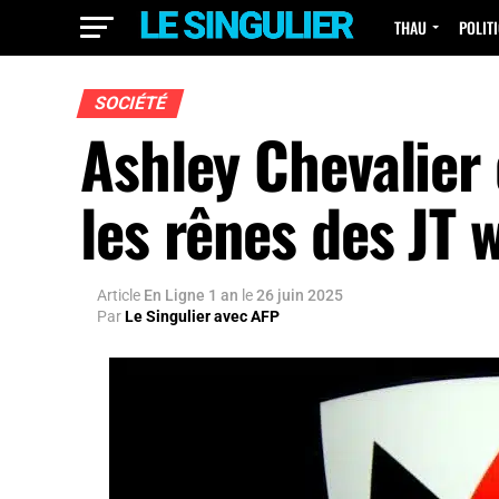
THAU
POLIT
SOCIÉTÉ
Ashley Chevalier
les rênes des JT
Article
En Ligne 1 an
le
26 juin 2025
Par
Le Singulier avec AFP