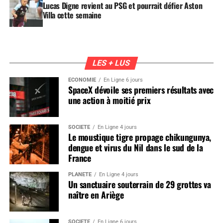
Lucas Digne revient au PSG et pourrait défier Aston
Villa cette semaine
LES + LUS
ÉCONOMIE
En Ligne 6 jours
SpaceX dévoile ses premiers résultats avec
une action à moitié prix
SOCIÉTÉ
En Ligne 4 jours
Le moustique tigre propage chikungunya,
dengue et virus du Nil dans le sud de la
France
PLANÈTE
En Ligne 4 jours
Un sanctuaire souterrain de 29 grottes va
naître en Ariège
SOCIÉTÉ
En Ligne 6 jours