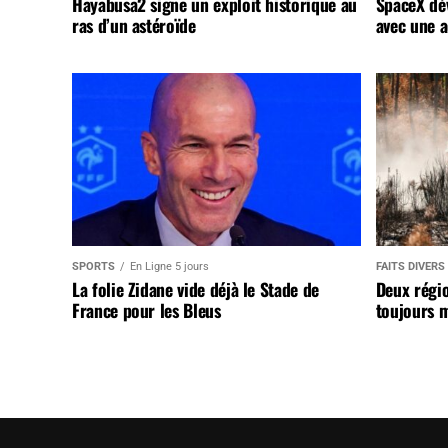
Hayabusa2 signe un exploit historique au
SpaceX dév
ras d’un astéroïde
avec une a
SPORTS
En Ligne 5 jours
FAITS DIVERS
La folie Zidane vide déjà le Stade de
Deux régi
France pour les Bleus
toujours m