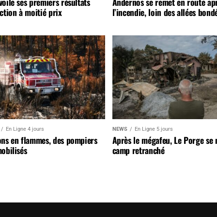
oile ses premiers résultats
Andernos se remet en route ap
ction à moitié prix
l’incendie, loin des allées bond
En Ligne 4 jours
NEWS
En Ligne 5 jours
ons en flammes, des pompiers
Après le mégafeu, Le Porge se
obilisés
camp retranché