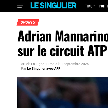
THAU
POLIT
SPORTS
Adrian Mannarino,
sur le circuit ATP
Article
En Ligne 11 mois
le
1 septembre 2025
Par
Le Singulier avec AFP