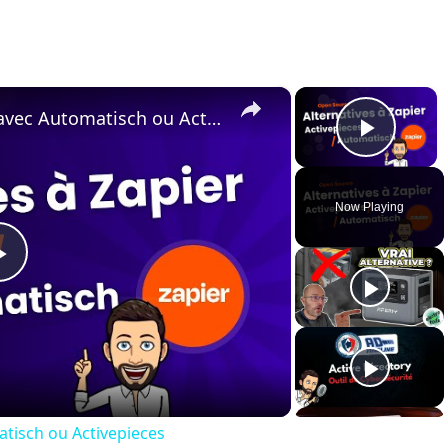
×
×
Votre Zapier auto-hébergé avec Automatisch ou Activepieces
Play 
Now Playing
Play
Video
tisch ou Activepieces