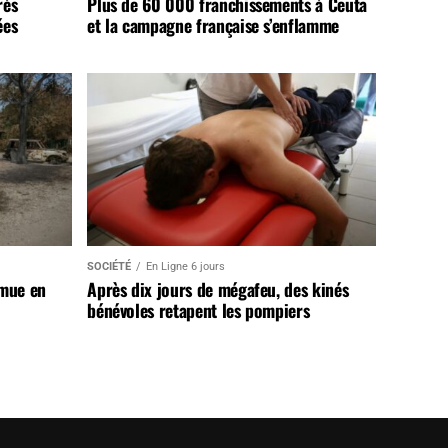
rès
Plus de 60 000 franchissements à Ceuta
ées
et la campagne française s’enflamme
SOCIÉTÉ
En Ligne 6 jours
 mue en
Après dix jours de mégafeu, des kinés
bénévoles retapent les pompiers