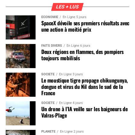
LES + LUS
ÉCONOMIE
En Ligne 5 jours
SpaceX dévoile ses premiers résultats avec
une action à moitié prix
FAITS DIVERS
En Ligne 6 jours
Deux régions en flammes, des pompiers
toujours mobilisés
SOCIÉTÉ
En Ligne 3 jours
Le moustique tigre propage chikungunya,
dengue et virus du Nil dans le sud de la
France
SOCIÉTÉ
En Ligne 4 jours
Un drone à l’IA veille sur les baigneurs de
Valras-Plage
PLANÈTE
En Ligne 2 jours