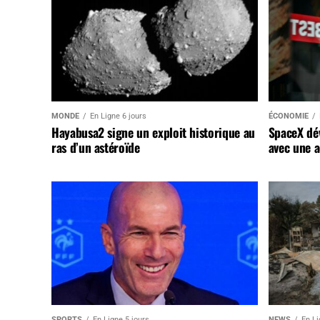
MONDE
En Ligne 6 jours
ÉCONOMIE
Hayabusa2 signe un exploit historique au
SpaceX dév
ras d’un astéroïde
avec une a
SPORTS
En Ligne 5 jours
NEWS
En Li