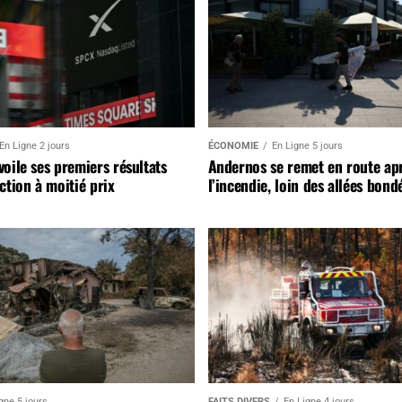
En Ligne 2 jours
ÉCONOMIE
En Ligne 5 jours
oile ses premiers résultats
Andernos se remet en route ap
ction à moitié prix
l’incendie, loin des allées bond
gne 5 jours
FAITS DIVERS
En Ligne 4 jours