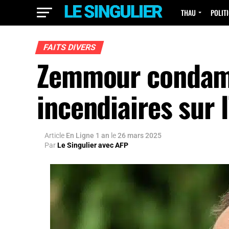
THAU
POLIT
FAITS DIVERS
Zemmour condamn
incendiaires sur l
Article
En Ligne 1 an
le
26 mars 2025
Par
Le Singulier avec AFP