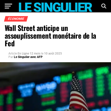
ÉCONOMIE
Wall Street anticipe un
assouplissement monétaire de la
Fed
Article
En Ligne 12 mois
le
10 août 2025
Par
Le Singulier avec AFP