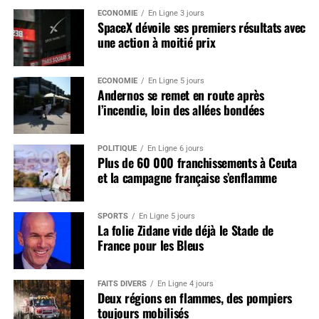
ÉCONOMIE
En Ligne 3 jours
SpaceX dévoile ses premiers résultats avec
une action à moitié prix
ÉCONOMIE
En Ligne 5 jours
Andernos se remet en route après
l’incendie, loin des allées bondées
POLITIQUE
En Ligne 6 jours
Plus de 60 000 franchissements à Ceuta
et la campagne française s’enflamme
SPORTS
En Ligne 5 jours
La folie Zidane vide déjà le Stade de
France pour les Bleus
FAITS DIVERS
En Ligne 4 jours
Deux régions en flammes, des pompiers
toujours mobilisés