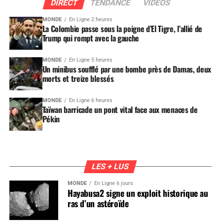
DIRECT
TENDANCE
VIDEOS
MONDE
En Ligne 2 heures
La Colombie passe sous la poigne d’El Tigre, l’allié de
Trump qui rompt avec la gauche
MONDE
En Ligne 5 heures
Un minibus soufflé par une bombe près de Damas, deux
morts et treize blessés
MONDE
En Ligne 6 heures
Taïwan barricade un pont vital face aux menaces de
Pékin
LES + LUS
MONDE
En Ligne 6 jours
Hayabusa2 signe un exploit historique au
ras d’un astéroïde