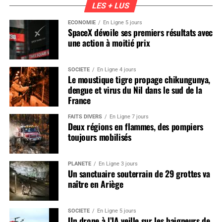
LES + LUS
ÉCONOMIE
En Ligne 5 jours
SpaceX dévoile ses premiers résultats avec
une action à moitié prix
SOCIÉTÉ
En Ligne 4 jours
Le moustique tigre propage chikungunya,
dengue et virus du Nil dans le sud de la
France
FAITS DIVERS
En Ligne 7 jours
Deux régions en flammes, des pompiers
toujours mobilisés
PLANÈTE
En Ligne 3 jours
Un sanctuaire souterrain de 29 grottes va
naître en Ariège
SOCIÉTÉ
En Ligne 5 jours
Un drone à l’IA veille sur les baigneurs de