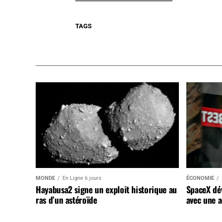
TAGS
MONDE
En Ligne 6 jours
ÉCONOMIE
Hayabusa2 signe un exploit historique au
SpaceX dév
ras d’un astéroïde
avec une a