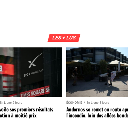
LES + LUS
En Ligne 2 jours
ÉCONOMIE
En Ligne 5 jours
oile ses premiers résultats
Andernos se remet en route ap
ction à moitié prix
l’incendie, loin des allées bond