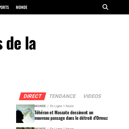
PORTS
MONDE
 de la
DIRECT
TENDANCE
VIDEOS
MONDE
En Ligne 1 heure
Téhéran et Mascate dessinent un
nouveau passage dans le détroit d’Ormuz
MONDE
En Ligne 1 heure