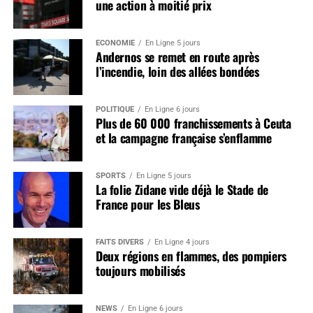
une action à moitié prix
ÉCONOMIE
En Ligne 5 jours
Andernos se remet en route après
l’incendie, loin des allées bondées
POLITIQUE
En Ligne 6 jours
Plus de 60 000 franchissements à Ceuta
et la campagne française s’enflamme
SPORTS
En Ligne 5 jours
La folie Zidane vide déjà le Stade de
France pour les Bleus
FAITS DIVERS
En Ligne 4 jours
Deux régions en flammes, des pompiers
toujours mobilisés
NEWS
En Ligne 6 jours