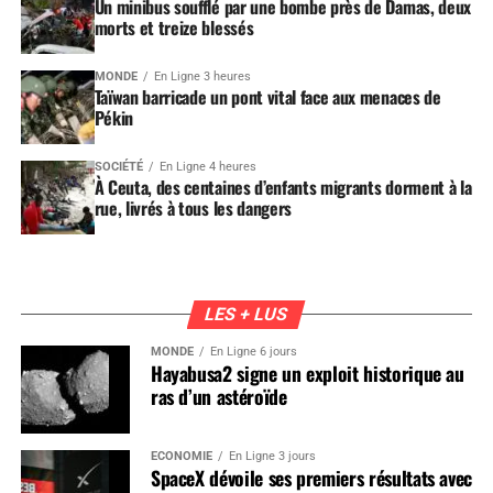
Un minibus soufflé par une bombe près de Damas, deux
morts et treize blessés
MONDE
En Ligne 3 heures
Taïwan barricade un pont vital face aux menaces de
Pékin
SOCIÉTÉ
En Ligne 4 heures
À Ceuta, des centaines d’enfants migrants dorment à la
rue, livrés à tous les dangers
LES + LUS
MONDE
En Ligne 6 jours
Hayabusa2 signe un exploit historique au
ras d’un astéroïde
ÉCONOMIE
En Ligne 3 jours
SpaceX dévoile ses premiers résultats avec