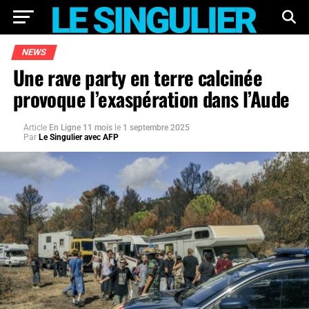
NEWS
Une rave party en terre calcinée
provoque l’exaspération dans l’Aude
Article
En Ligne 11 mois
le
1 septembre 2025
Par
Le Singulier avec AFP