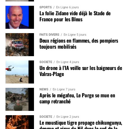
SPORTS
En Ligne 6 jours
La folie Zidane vide déjà le Stade de
France pour les Bleus
FAITS DIVERS
En Ligne 5 jours
Deux régions en flammes, des pompiers
toujours mobilisés
SOCIÉTÉ
En Ligne 4 jours
Un drone à l’IA veille sur les baigneurs de
Valras-Plage
NEWS
En Ligne 7 jours
Après le mégafeu, Le Porge se mue en
camp retranché
SOCIÉTÉ
En Ligne 2 jours
Le moustique tigre propage chikungunya,
dengue et virus du Nil dans le sud de la