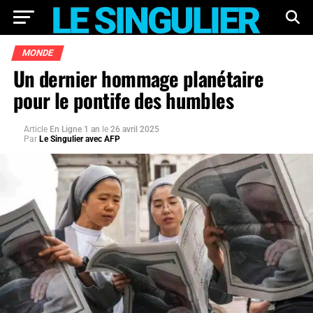
MONDE
Un dernier hommage planétaire
pour le pontife des humbles
Article
En Ligne 1 an
le
26 avril 2025
Par
Le Singulier avec AFP