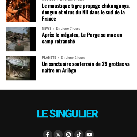
Le moustique tigre propage chikungunya,
dengue et virus du Nil dans le sud de la
France
NEWS
En Ligne 7 jours
Après le mégafeu, Le Porge se mue en
camp retranché
PLANÈTE
En Ligne 2 jours
Un sanctuaire souterrain de 29 grottes va
naître en Ariège