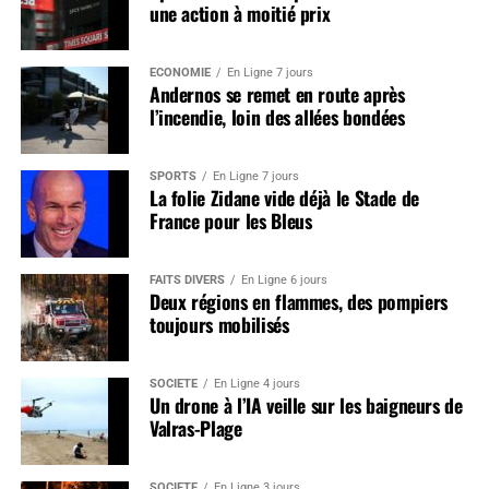
une action à moitié prix
ÉCONOMIE
En Ligne 7 jours
Andernos se remet en route après
l’incendie, loin des allées bondées
SPORTS
En Ligne 7 jours
La folie Zidane vide déjà le Stade de
France pour les Bleus
FAITS DIVERS
En Ligne 6 jours
Deux régions en flammes, des pompiers
toujours mobilisés
SOCIÉTÉ
En Ligne 4 jours
Un drone à l’IA veille sur les baigneurs de
Valras-Plage
SOCIÉTÉ
En Ligne 3 jours