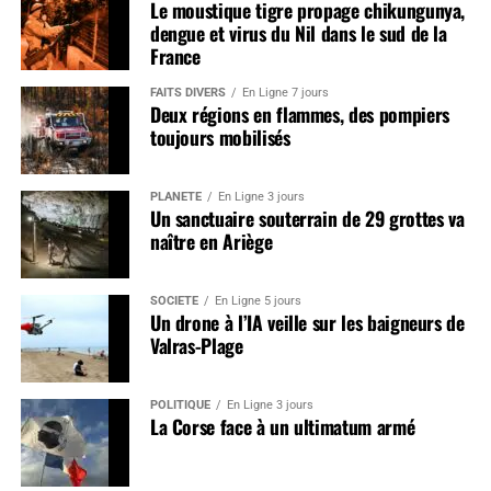
Le moustique tigre propage chikungunya,
dengue et virus du Nil dans le sud de la
France
FAITS DIVERS
En Ligne 7 jours
Deux régions en flammes, des pompiers
toujours mobilisés
PLANÈTE
En Ligne 3 jours
Un sanctuaire souterrain de 29 grottes va
naître en Ariège
SOCIÉTÉ
En Ligne 5 jours
Un drone à l’IA veille sur les baigneurs de
Valras-Plage
POLITIQUE
En Ligne 3 jours
La Corse face à un ultimatum armé