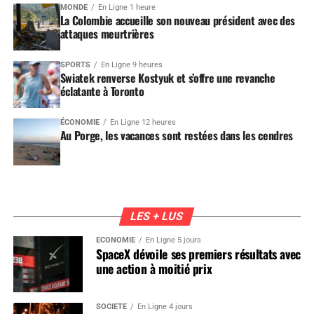
MONDE
En Ligne 1 heure
La Colombie accueille son nouveau président avec des
attaques meurtrières
SPORTS
En Ligne 9 heures
Swiatek renverse Kostyuk et s’offre une revanche
éclatante à Toronto
ÉCONOMIE
En Ligne 12 heures
Au Porge, les vacances sont restées dans les cendres
LES + LUS
ÉCONOMIE
En Ligne 5 jours
SpaceX dévoile ses premiers résultats avec
une action à moitié prix
SOCIÉTÉ
En Ligne 4 jours