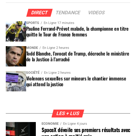
DIRECT
TENDANCE
VIDEOS
SPORTS
En Ligne 17 minutes
Pauline Ferrand-Prévot malade, la championne en titre
quitte le Tour de France femmes
MONDE
En Ligne 2 heures
Todd Blanche, l’avocat de Trump, décroche le ministère
de la Justice à l’arraché
SOCIÉTÉ
En Ligne 2 heures
Violences sexuelles sur mineurs le chantier immense
qui attend la justice
LES + LUS
ÉCONOMIE
En Ligne 4 jours
SpaceX dévoile ses premiers résultats avec
une action à moitié prix