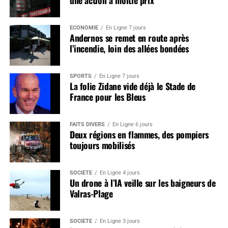
ÉCONOMIE
En Ligne 7 jours
Andernos se remet en route après
l’incendie, loin des allées bondées
SPORTS
En Ligne 7 jours
La folie Zidane vide déjà le Stade de
France pour les Bleus
FAITS DIVERS
En Ligne 6 jours
Deux régions en flammes, des pompiers
toujours mobilisés
SOCIÉTÉ
En Ligne 4 jours
Un drone à l’IA veille sur les baigneurs de
Valras-Plage
SOCIÉTÉ
En Ligne 3 jours