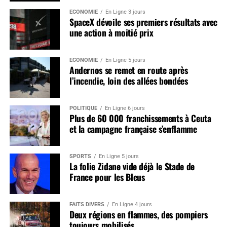
ÉCONOMIE
En Ligne 3 jours
SpaceX dévoile ses premiers résultats avec
une action à moitié prix
ÉCONOMIE
En Ligne 5 jours
Andernos se remet en route après
l’incendie, loin des allées bondées
POLITIQUE
En Ligne 6 jours
Plus de 60 000 franchissements à Ceuta
et la campagne française s’enflamme
SPORTS
En Ligne 5 jours
La folie Zidane vide déjà le Stade de
France pour les Bleus
FAITS DIVERS
En Ligne 4 jours
Deux régions en flammes, des pompiers
toujours mobilisés