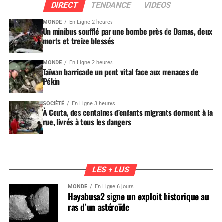
DIRECT
TENDANCE
VIDEOS
MONDE
En Ligne 2 heures
Un minibus soufflé par une bombe près de Damas, deux
morts et treize blessés
MONDE
En Ligne 2 heures
Taïwan barricade un pont vital face aux menaces de
Pékin
SOCIÉTÉ
En Ligne 3 heures
À Ceuta, des centaines d’enfants migrants dorment à la
rue, livrés à tous les dangers
LES + LUS
MONDE
En Ligne 6 jours
Hayabusa2 signe un exploit historique au
ras d’un astéroïde