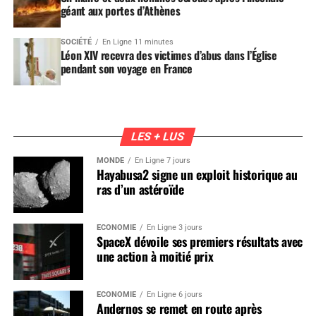
géant aux portes d’Athènes
SOCIÉTÉ
En Ligne 11 minutes
Léon XIV recevra des victimes d’abus dans l’Église
pendant son voyage en France
LES + LUS
MONDE
En Ligne 7 jours
Hayabusa2 signe un exploit historique au
ras d’un astéroïde
ÉCONOMIE
En Ligne 3 jours
SpaceX dévoile ses premiers résultats avec
une action à moitié prix
ÉCONOMIE
En Ligne 6 jours
Andernos se remet en route après