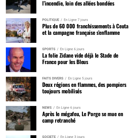
l’incendie, loin des allées bondées
POLITIQUE
En Ligne 7 jours
Plus de 60 000 franchissements à Ceuta
et la campagne française s’enflamme
SPORTS
En Ligne 6 jours
La folie Zidane vide déjà le Stade de
France pour les Bleus
FAITS DIVERS
En Ligne 5 jours
Deux régions en flammes, des pompiers
toujours mobilisés
NEWS
En Ligne 6 jours
Après le mégafeu, Le Porge se mue en
camp retranché
SOCIÉTÉ
En Ligne 3 jours