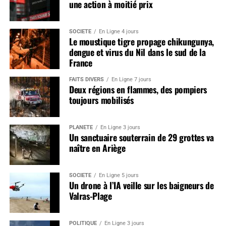
une action à moitié prix
SOCIÉTÉ
En Ligne 4 jours
Le moustique tigre propage chikungunya,
dengue et virus du Nil dans le sud de la
France
FAITS DIVERS
En Ligne 7 jours
Deux régions en flammes, des pompiers
toujours mobilisés
PLANÈTE
En Ligne 3 jours
Un sanctuaire souterrain de 29 grottes va
naître en Ariège
SOCIÉTÉ
En Ligne 5 jours
Un drone à l’IA veille sur les baigneurs de
Valras-Plage
POLITIQUE
En Ligne 3 jours