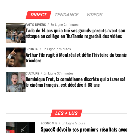
DIRECT
TENDANCE
VIDEOS
FAITS DIVERS
En Ligne 2 minutes
L’ado de 14 ans qui a tué ses grands-parents avant son
attaque au collège en Thaïlande regardait des vidéos
SPORTS
En Ligne 7 minutes
Arthur Fils rugit à Montréal et défie l’histoire du tennis
tricolore
CULTURE
En Ligne 37 minutes
Dominique Frot, la comédienne discrète qui a traversé
le cinéma français, est décédée à 68 ans
LES + LUS
ÉCONOMIE
En Ligne 5 jours
SpaceX dévoile ses premiers résultats avec