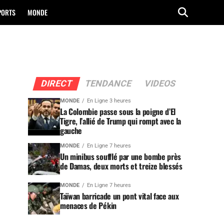
PORTS
MONDE
DIRECT
TENDANCE
VIDEOS
MONDE
En Ligne 3 heures
La Colombie passe sous la poigne d’El
Tigre, l’allié de Trump qui rompt avec la
gauche
MONDE
En Ligne 7 heures
Un minibus soufflé par une bombe près
de Damas, deux morts et treize blessés
MONDE
En Ligne 7 heures
Taïwan barricade un pont vital face aux
menaces de Pékin