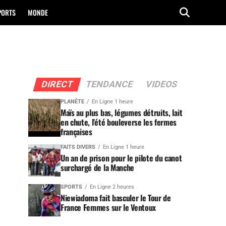
PORTS
MONDE
DIRECT
TENDANCE
VIDEOS
PLANÈTE
En Ligne 1 heure
Maïs au plus bas, légumes détruits, lait
en chute, l’été bouleverse les fermes
françaises
FAITS DIVERS
En Ligne 1 heure
Un an de prison pour le pilote du canot
surchargé de la Manche
SPORTS
En Ligne 2 heures
Niewiadoma fait basculer le Tour de
France Femmes sur le Ventoux