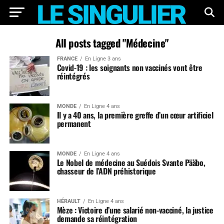
All posts tagged "Médecine"
FRANCE
En Ligne 3 ans
Covid-19 : les soignants non vaccinés vont être
réintégrés
MONDE
En Ligne 4 ans
Il y a 40 ans, la première greffe d’un cœur artificiel
permanent
MONDE
En Ligne 4 ans
Le Nobel de médecine au Suédois Svante Pääbo,
chasseur de l’ADN préhistorique
HÉRAULT
En Ligne 4 ans
Mèze : Victoire d’une salarié non-vacciné, la justice
demande sa réintégration