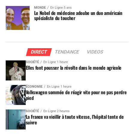
MONDE
En Ligne 5 ans
Le Nobel de médecine adoube un duo américain
spécialiste du toucher
DIRECT
TENDANCE
VIDEOS
SOCIÉTÉ
En Ligne 1 heure
Elles font pousser la révolte dans le monde agricole
ÉCONOMIE
En Ligne 1 heure
Volkswagen sommée de réagir vite pour ne pas perdre
pied
SOCIÉTÉ
En Ligne 2 heures
La France va vieillir à toute vitesse, l’hôpital tente de
suivre