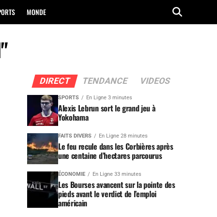
PORTS
MONDE
"
DIRECT
TENDANCE
VIDEOS
SPORTS
En Ligne 3 minutes
Alexis Lebrun sort le grand jeu à
Yokohama
FAITS DIVERS
En Ligne 28 minutes
Le feu recule dans les Corbières après
une centaine d’hectares parcourus
ÉCONOMIE
En Ligne 33 minutes
Les Bourses avancent sur la pointe des
pieds avant le verdict de l’emploi
américain