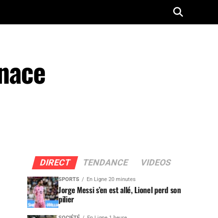
enace
DIRECT
TENDANCE
VIDEOS
SPORTS
En Ligne 20 minutes
Jorge Messi s’en est allé, Lionel perd son
pilier
SOCIÉTÉ
En Ligne 1 heure