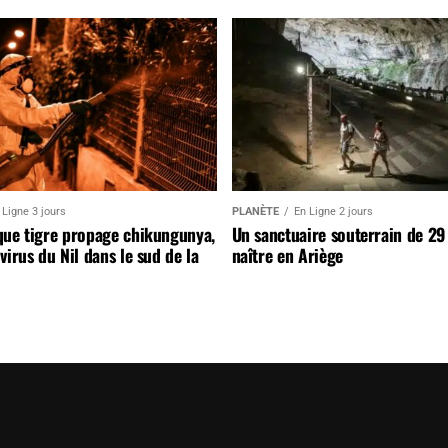
 Ligne 3 jours
PLANÈTE
En Ligne 2 jours
que tigre propage chikungunya,
Un sanctuaire souterrain de 29
virus du Nil dans le sud de la
naître en Ariège