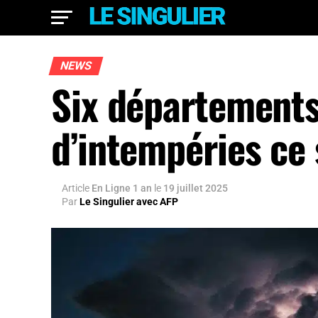
NEWS
Six départements
d’intempéries ce
Article
En Ligne 1 an
le
19 juillet 2025
Par
Le Singulier avec AFP