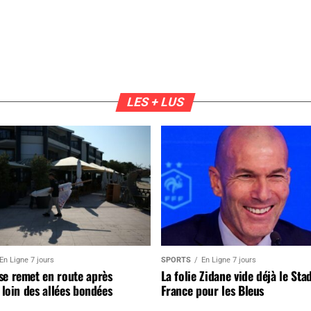
LES + LUS
En Ligne 7 jours
SPORTS
En Ligne 7 jours
se remet en route après
La folie Zidane vide déjà le Sta
, loin des allées bondées
France pour les Bleus